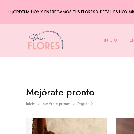
¡ORDENA HOY Y ENTREGAMOS TUS FLORES Y DETALLES HOY MIS
INICIO
TIE
Decoflores
Envía
Panamá
flores
a
domicilio
–
Entregas
el
mismo
día-
Flores
Mejórate pronto
en
Panamá
Inicio
Mejórate pronto
Página 2