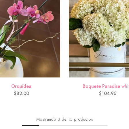
Orquídea
Boquete Paradise whi
$
82.00
$
104.95
Mostrando
3
de
15
productos