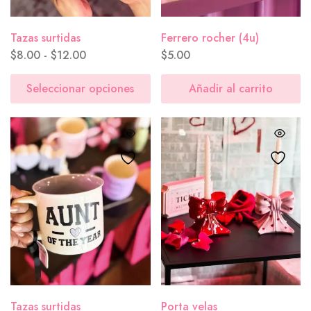
Tazas surtidas
Ferrero rocher (4u)
$
8.00
-
$
12.00
$
5.00
Seleccionar opciones
Añadir al carrito
Tazas surtidas
Porta velas