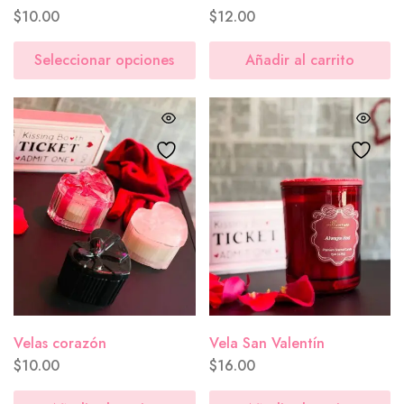
$
10.00
$
12.00
Seleccionar opciones
Añadir al carrito
Velas corazón
Vela San Valentín
$
10.00
$
16.00