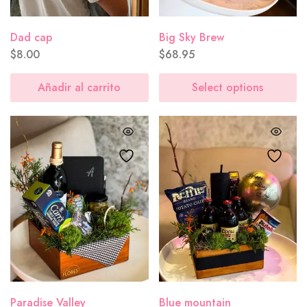
Dad cap
Big Sky Brew
$
8.00
$
68.95
Añadir al carrito
Select options
Paradise Valley
Blue mountain