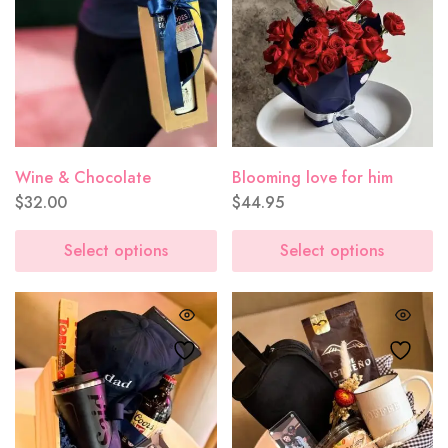
Wine & Chocolate
Blooming love for him
$
32.00
$
44.95
Select options
Select options