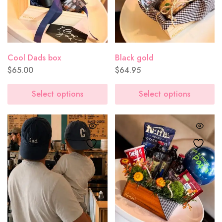
Cool Dads box
Black gold
$
65.00
$
64.95
Select options
Select options