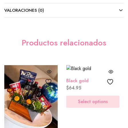
Cadbury (Barra)
($5.00)
VALORACIONES (0)
M&M´s
($8.00)
Tarjeta (GRATIS)
Productos relacionados
Sencilla
($0.00)
Black gold
$
64.95
Select options
Aniversario
($0.00)