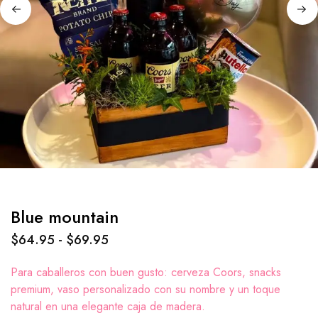
Blue mountain
$
64.95
-
$
69.95
Para caballeros con buen gusto: cerveza Coors, snacks
premium, vaso personalizado con su nombre y un toque
natural en una elegante caja de madera.