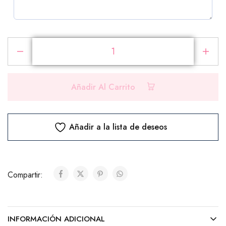
PRODUCTOS ADICIONALES
Selecciona los productos que deseas agregar a tu
pedido
Añadir Al Carrito
Chocolates
Añadir a la lista de deseos
Ferrero Rocher (8 unidades)
($10.00)
Compartir:
Ferrero Rocher (24 unidades)
($25.00)
INFORMACIÓN ADICIONAL