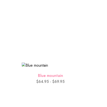
($0.00)
s
$
0.00
do
$
124.95
Blue mountain
$
64.95
-
$
69.95