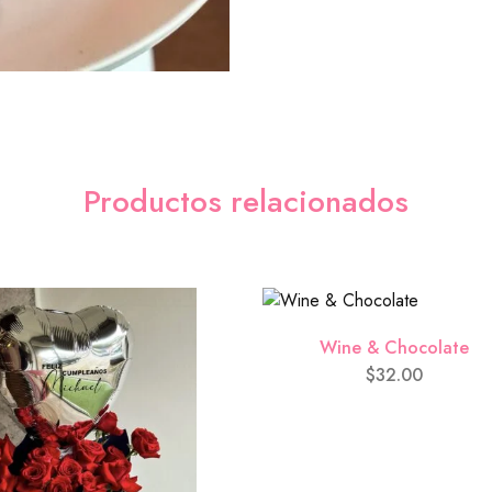
I LOVE YOU
($0.00)
Productos relacionados
Hoy será un buen día
Productos adicionale
Total del pedi
Wine & Chocolate
$
32.00