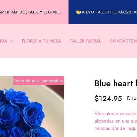
MO! RÁPIDO, FACIL Y SEGURO.
NUEVO TALLER FLORAL|22.0
NDA
FLORES A TU MESA
TALLER FLORAL
CONTÁCTEN
Blue heart
Preferido por enamorados
$
124.95
Disp
Vibrantes e inusuale
alineadas en una el
miradas donde llegu