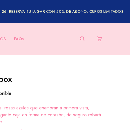
8.26| RESERVA TU LUGAR CON 50% DE ABONO, CUPOS LIMITADOS
OS
FAQs
 box
onible
s, rosas azules que enamoran a primera vista,
egante caja en forma de corazón, de seguro robará
e.