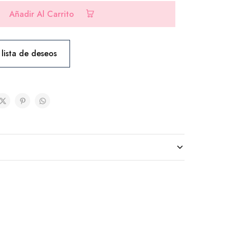
idades)
($10.00)
Añadir Al Carrito
 lista de deseos
nidades)
($25.00)
00)