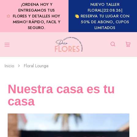
¡ORDENA HOY Y
NUEVO TALLER
ENTREGAMOS TUS
FLORAL|22.08.26|
FLORES Y DETALLES HOY
RESERVA TU LUGAR CON
MISMO! RÁPIDO, FACIL Y
50% DE ABONO, CUPOS
SEGURO.
LIMITADOS
Inicio
Floral Lounge
Nuestra casa es tu
casa