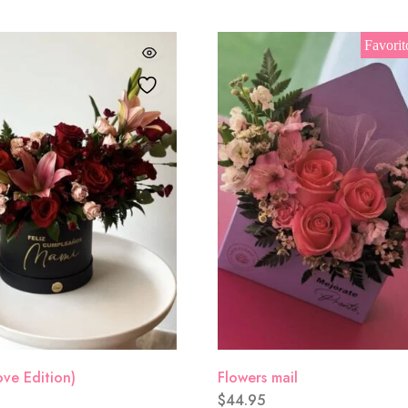
Favorit
ove Edition)
Flowers mail
$
44.95