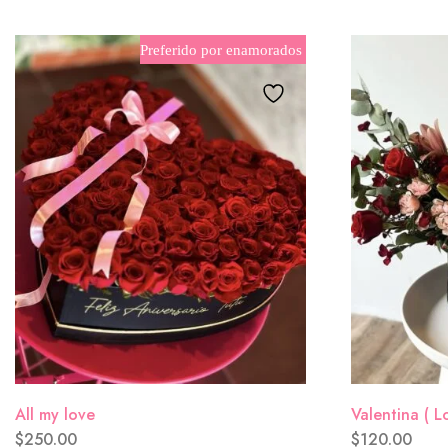
Sonrie
($0.00)
Preferido por enamorados
Congratulations
($0.00)
So in love with you
($0.00)
Te quiero tanto
($0.00)
All my love
Valentina ( L
$
250.00
$
120.00