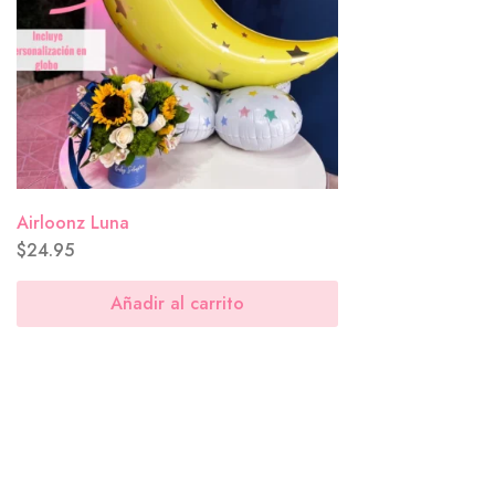
Lluvia de flores
($0.00)
Airloonz Luna
Tú mereces flores hoy
($0.00)
$
24.95
Añadir al carrito
Me recuerdan a ti
($0.00)