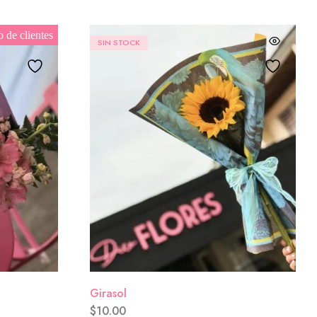
o de clientes
SIN STOCK
Girasol
$
10.00