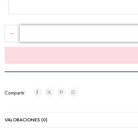
PRODUCTOS ADICIONALES
Selecciona los productos que deseas agregar a tu pedido
Chocolates
Ferrero Rocher (8 unidades)
($10.00)
Compartir:
Ferrero Rocher (24 unidades)
($25.00)
VALORACIONES (0)
Cadbury (Barra)
($5.00)