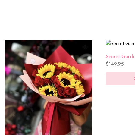
M&M´s
($8.00)
Tarjeta (GRATIS)
Secret Gard
$
149.95
Sencilla
($0.00)
Aniversario
($0.00)