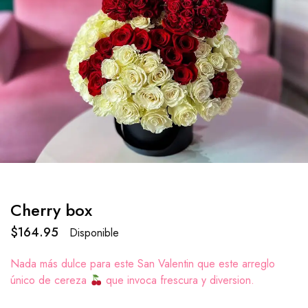
Cherry box
$
164.95
Disponible
Nada más dulce para este San Valentin que este arreglo
único de cereza
que invoca frescura y diversion.