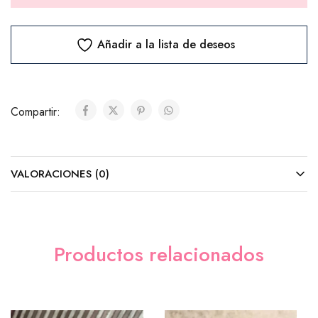
Chocolates
Añadir a la lista de deseos
Ferrero Rocher (8 unidades)
($10.00)
Compartir:
Ferrero Rocher (24 unidades)
($25.00)
VALORACIONES (0)
Cadbury (Barra)
($5.00)
Productos relacionados
M&M´s
($8.00)
Tarjeta (GRATIS)