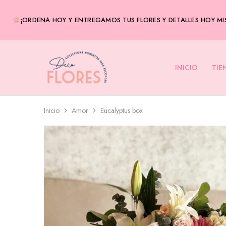
¡ORDENA HOY Y ENTREGAMOS TUS FLORES Y DETALLES HOY MIS
INICIO
TIE
Decoflores
Envía
Panamá
flores
a
domicilio
–
Entregas
Inicio
Amor
Eucalyptus box
el
mismo
día-
Flores
en
Panamá