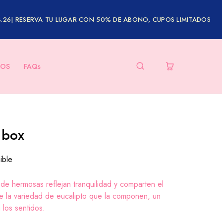
8.26| RESERVA TU LUGAR CON 50% DE ABONO, CUPOS LIMITADOS
OS
FAQs
 box
ible
de hermosas reflejan tranquilidad y comparten el
e la variedad de eucalipto que la componen, un
 los sentidos.