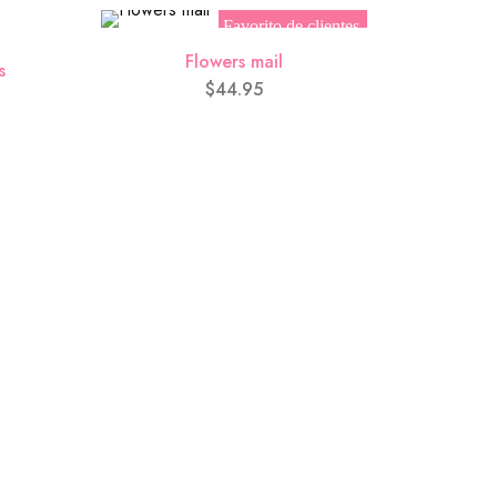
Favorito de clientes
Flowers mail
s
Val
$
44.95
)
0.00)
0.00)