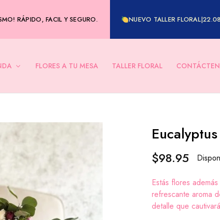
MO! RÁPIDO, FACIL Y SEGURO.
NUEVO TALLER FLORAL|22.0
NDA
FLORES A TU MESA
TALLER FLORAL
CONTÁCTEN
Eucalyptus
$
98.95
Dispon
Estás flores además 
refrescante aroma d
detalle que cautivará