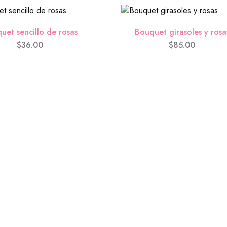
Tarjeta (GRATIS)
*
uet sencillo de rosas
Bouquet girasoles y rosa
$
36.00
$
85.00
Tarjeta Sencila
($0.00
So in love with you
($
Happy Anniversary
($