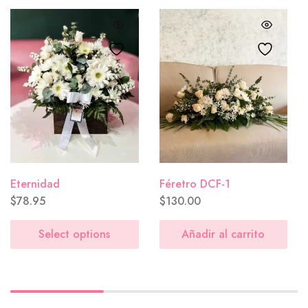
Sencilla
($0.00)
Aniversario
($0.00)
Eternidad
Féretro DCF-1
$
78.95
$
130.00
Select options
Añadir al carrito
Lluvia de flores
($0.00)