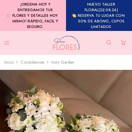
¡ORDENA HOY Y
NUEVO TALLER
ENTREGAMOS TUS
FLORAL|22.08.26|
FLORES Y DETALLES HOY
RESERVA TU LUGAR CON
MISMO! RÁPIDO, FACIL Y
50% DE ABONO, CUPOS
SEGURO.
LIMITADOS
Inicio
Condolencias
Ivory Garden