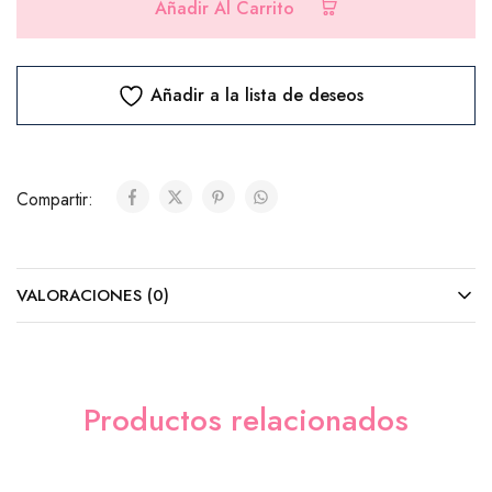
Añadir Al Carrito
Chocolates
Añadir a la lista de deseos
Ferrero Rocher (8 unidades)
($10.00)
Compartir:
Ferrero Rocher (24 unidades)
($25.00)
VALORACIONES (0)
Cadbury (Barra)
($5.00)
Productos relacionados
M&M´s
($8.00)
Tarjeta (GRATIS)