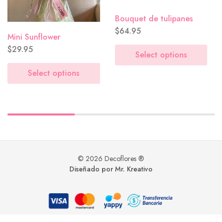
So in love with you
($0.00)
Mini Sunflower
Bouquet de tulipanes
$
29.95
$
64.95
Happy Anniversary
($0.00)
Select options
Select options
Tú mereces flores hoy
($0.00)
© 2026 Decoflores ®
Diseñado por Mr. Kreativo
Me recuerdan a ti
($0.00)