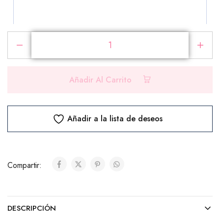
PRODUCTOS ADICIONALES
Añadir Al Carrito
Selecciona los productos que deseas agregar a tu
pedido
Añadir a la lista de deseos
Chocolates
Compartir:
Ferrero Rocher (8 unidades)
($10.00)
DESCRIPCIÓN