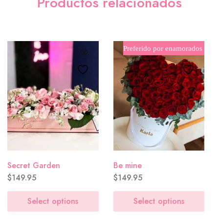
Productos relacionados
M&M´s
($8.00)
Tarjeta (GRATIS)
*
Preferido por enamorados
Tarjeta Sencila
($0.00)
So in love with you
($0.00)
Secret Garden
Be mine
$
149.95
$
149.95
Select options
Select options