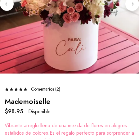
Comentarios (
2
)
Mademoiselle
$
98.95
Disponible
Vibrante arreglo lleno de una mezcla de flores en alegres
estallidos de colores.Es el regalo perfecto para sorprender a