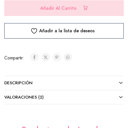
PRODUCTOS ADICIONALES
Añadir Al Carrito
Selecciona los productos que deseas agregar a tu
pedido
Añadir a la lista de deseos
Chocolates
Compartir:
Ferrero Rocher (8 unidades)
($10.00)
DESCRIPCIÓN
Ferrero Rocher (24 unidades)
($25.00)
VALORACIONES (2)
Cadbury (Barra)
($5.00)