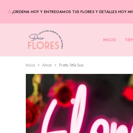
¡ORDENA HOY Y ENTREGAMOS TUS FLORES Y DETALLES HOY MIS
INICIO
TIE
Decoflores
Envía
Panamá
flores
a
domicilio
–
Entregas
Inicio
Amor
Pretty little box
el
mismo
día-
Flores
en
Panamá