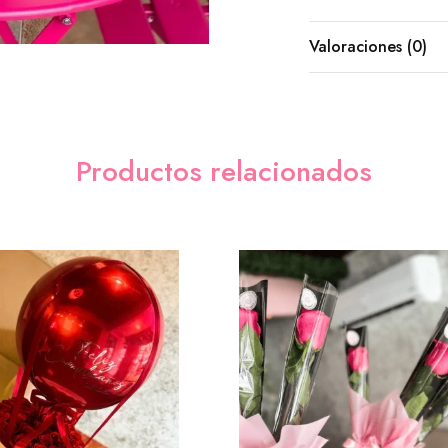
Valoraciones (0)
Cadbury (Barra)
($5.
Tarjeta (GRATIS)
Productos relacionados
Tarjeta sencilla
($0.00
Aniversario
($0.00)