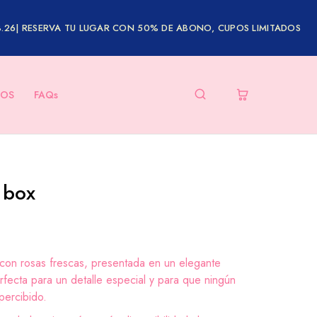
8.26| RESERVA TU LUGAR CON 50% DE ABONO, CUPOS LIMITADOS
OS
FAQs
e box
 con rosas frescas, presentada en un elegante
erfecta para un detalle especial y para que ningún
ercibido.