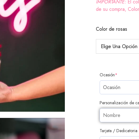
IMPORTANTE:
El co
de su compra, Colore
Color de rosas
Ocasión
*
Personalización de ca
Tarjeta / Dedicatoria