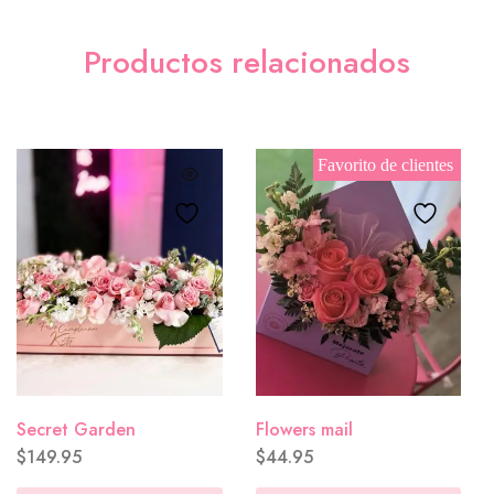
Productos relacionados
Tarjeta sencilla
($0.00)
Favorito de clientes
Aniversario
($0.00)
So in love with you
($0.00)
Secret Garden
Flowers mail
$
149.95
$
44.95