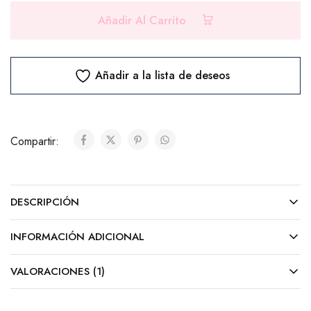
PRODUCTOS ADICIONALES
Añadir Al Carrito
Selecciona los productos que deseas agregar a tu
pedido
Añadir a la lista de deseos
Chocolates
Compartir:
Ferrero Rocher (8 unidades)
($10.00)
DESCRIPCIÓN
Ferrero Rocher (24 unidades)
($25.00)
INFORMACIÓN ADICIONAL
VALORACIONES (1)
Cadbury (Barra)
($5.00)
Tarjeta (GRATIS)