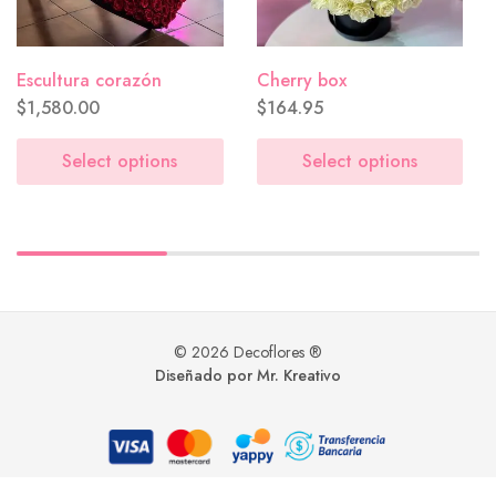
Escultura corazón
Cherry box
$
1,580.00
$
164.95
Lluvia de flores
($0.00)
Select options
Select options
Tú mereces flores hoy
($0.00)
© 2026 Decoflores ®
Diseñado por Mr. Kreativo
Me recuerdan a ti
($0.00)