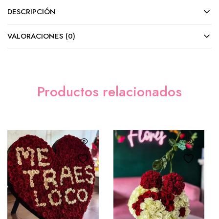
DESCRIPCIÓN
Cadbury (Barra)
($5.00)
VALORACIONES (0)
M&M´s
($8.00)
Tarjeta (GRATIS)
Productos relacionados
Sencilla
($0.00)
Aniversario
($0.00)