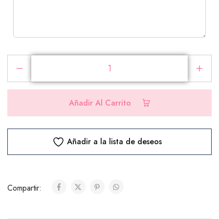
PRODUCTOS ADICIONALES
Selecciona los productos que deseas agregar a tu
pedido
Añadir Al Carrito
Chocolates
Añadir a la lista de deseos
Ferrero Rocher (8 unidades)
($10.00)
Compartir:
Ferrero Rocher (24 unidades)
($25.00)