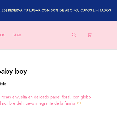
8.26| RESERVA TU LUGAR CON 50% DE ABONO, CUPOS LIMITADOS
OS
FAQs
 baby boy
ible
osas envuelta en delicado papel floral, con globo
l nombre del nuevo integrante de la familia