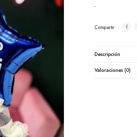
Selecciona los pr
Chocolates
Compartir:
Descripción
Ferrero Rocher (8 un
Valoraciones (0)
Ferrero Rocher (24 u
Cadbury (Barra)
($5.
M&M´s
($8.00)