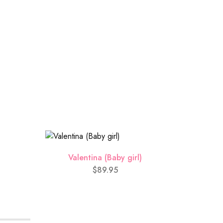
)
0.00)
0.00)
Valentina (Baby girl)
y
($0.00)
$
89.95
.00)
)