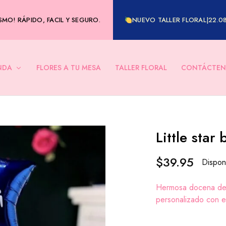
MO! RÁPIDO, FACIL Y SEGURO.
NUEVO TALLER FLORAL|22.0
NDA
FLORES A TU MESA
TALLER FLORAL
CONTÁCTEN
Little star
$
39.95
Dispon
Hermosa docena de r
personalizado con e