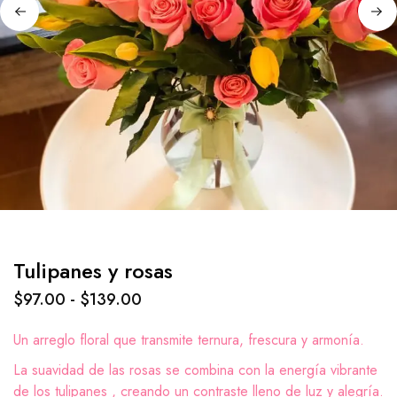
Tulipanes y rosas
$
97.00
-
$
139.00
Un arreglo floral que transmite ternura, frescura y armonía.
La suavidad de las rosas se combina con la energía vibrante
de los tulipanes , creando un contraste lleno de luz y alegría.