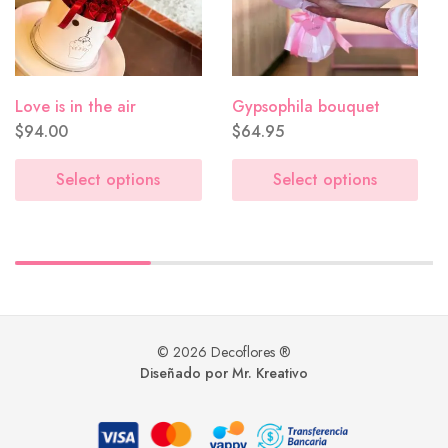
Aniversario
($0.00)
Love is in the air
Gypsophila bouquet
$
94.00
$
64.95
Lluvia de flores
($0.00)
Select options
Select options
Tú mereces flores hoy
($0.00)
© 2026 Decoflores ®
Diseñado por Mr. Kreativo
Me recuerdan a ti
($0.00)