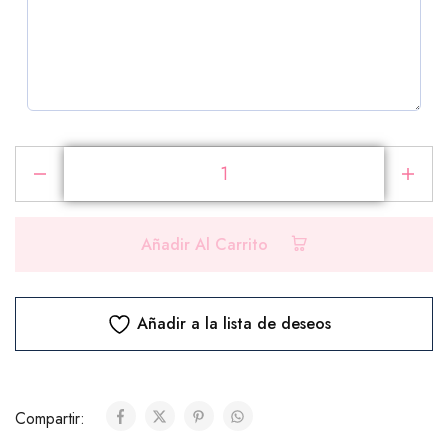
PRODUCTOS ADICIONALES
Selecciona los productos que deseas agregar a tu
pedido
Añadir Al Carrito
Chocolates
Añadir a la lista de deseos
Ferrero Rocher (8 unidades)
($10.00)
Compartir:
Ferrero Rocher (24 unidades)
($25.00)