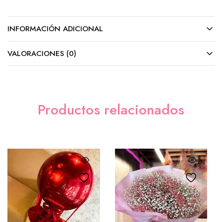
INFORMACIÓN ADICIONAL
Cadbury (Barra)
($5.00)
VALORACIONES (0)
M&M´s
($8.00)
Tarjeta (GRATIS)
Productos relacionados
Sencilla
($0.00)