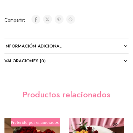
Ferrero Rocher (8 unidades)
($10.00)
Compartir:
Ferrero Rocher (24 unidades)
($25.00)
INFORMACIÓN ADICIONAL
Cadbury (Barra)
($5.00)
VALORACIONES (0)
M&M´s
($8.00)
Tarjeta (GRATIS)
Productos relacionados
Preferido por enamorados
Sencilla
($0.00)