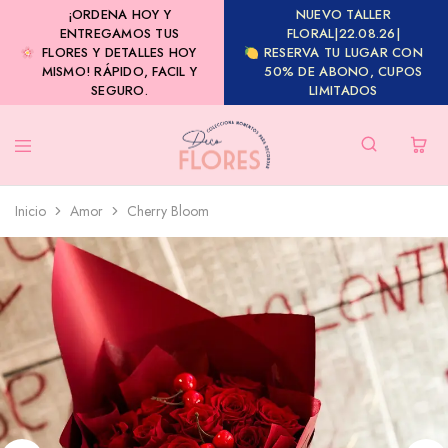
¡ORDENA HOY Y
NUEVO TALLER
ENTREGAMOS TUS
FLORAL|22.08.26|
FLORES Y DETALLES HOY
RESERVA TU LUGAR CON
MISMO! RÁPIDO, FACIL Y
50% DE ABONO, CUPOS
SEGURO.
LIMITADOS
Inicio
Amor
Cherry Bloom