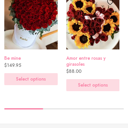
Aniversario
($0.00)
Be mine
Amor entre rosas y
girasoles
$
149.95
$
88.00
Lluvia de flores
($0.00)
Select options
Select options
Tú mereces flores hoy
($0.00)