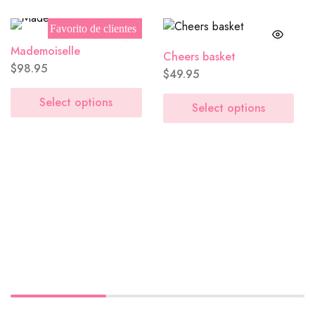
M&M´s
($8.00)
Favorito de clientes
Mademoiselle
Tarjeta (GRATIS)
*
Cheers basket
$
98.95
$
49.95
Select options
Select options
Tarjeta Sencila
($0.00)
So in love with you
($0.00)